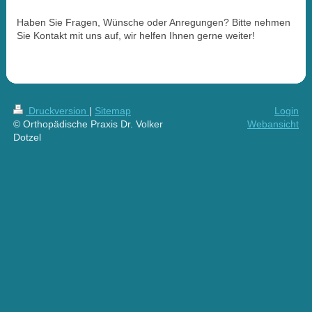
Haben Sie Fragen, Wünsche oder Anregungen? Bitte nehmen
Sie Kontakt mit uns auf, wir helfen Ihnen gerne weiter!
Druckversion
|
Sitemap
Login
© Orthopädische Praxis Dr. Volker
Webansicht
Dotzel